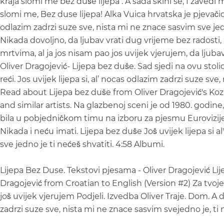
kraja slomi me bez duše lijepa . A sada skini se, I zave
slomi me, Bez duse lijepa! Alka Vuica hrvatska je pjevačica,
odlazim zadrzi suze sve, nista mi ne znace sasvim sve jedno
Nikada dovoljno, da ljubav vrati dug vrijeme bez radosti,
mrtvima, al ja jos nisam pao jos uvijek vjerujem, da ljubav
Oliver Dragojević- Lijepa bez duše. Sad sjedi na ovu stoli
reći. Jos uvijek lijepa si, al’ nocas odlazim zadrzi suze sv
Read about Lijepa bez duše from Oliver Dragojević's Koz
and similar artists. Na glazbenoj sceni je od 1980. godine,
bila u pobjedničkom timu na izboru za pjesmu Eurovizije 
Nikada i neću imati. Lijepa bez duše Još uvijek lijepa si 
sve jedno je ti nećeš shvatiti. 4:58 Albumi.
Lijepa Bez Duse. Tekstovi pjesama - Oliver Dragojević Lije
Dragojević from Croatian to English (Version #2) Za tvoje
još uvijek vjerujem Podjeli. Izvedba Oliver Traje. Dom. A d
zadrzi suze sve, nista mi ne znace sasvim svejedno je, ti 