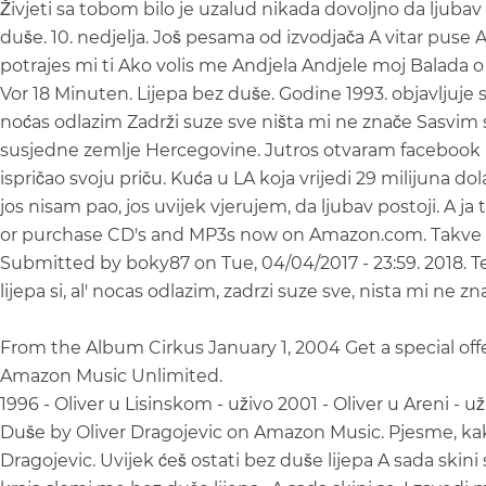
Živjeti sa tobom bilo je uzalud nikada dovoljno da ljubav
duše. 10. nedjelja. Još pesama od izvodjača A vitar pus
potrajes mi ti Ako volis me Andjela Andjele moj Balada 
Vor 18 Minuten. Lijepa bez duše. Godine 1993. objavljuje s
noćas odlazim Zadrži suze sve ništa mi ne znače Sasvim 
susjedne zemlje Hercegovine. Jutros otvaram facebook i vi
ispričao svoju priču. Kuća u LA koja vrijedi 29 milijuna dola
jos nisam pao, jos uvijek vjerujem, da ljubav postoji. A ja
or purchase CD's and MP3s now on Amazon.com. Takve nik
Submitted by boky87 on Tue, 04/04/2017 - 23:59. 2018. Te
lijepa si, al' nocas odlazim, zadrzi suze sve, nista mi ne z
From the Album Cirkus January 1, 2004 Get a special offe
Amazon Music Unlimited.
1996 - Oliver u Lisinskom - uživo 2001 - Oliver u Areni - 
Duše by Oliver Dragojevic on Amazon Music. Pjesme, kako 
Dragojevic. Uvijek ćeš ostati bez duše lijepa A sada sk