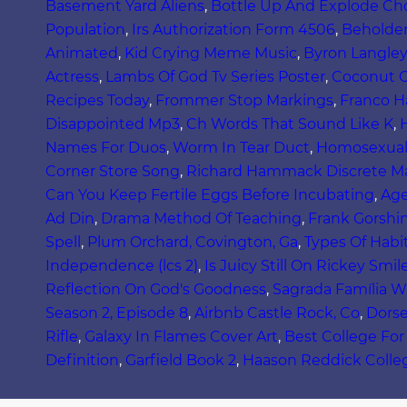
Basement Yard Aliens
,
Bottle Up And Explode Ch
Population
,
Irs Authorization Form 4506
,
Beholden
Animated
,
Kid Crying Meme Music
,
Byron Langley
Actress
,
Lambs Of God Tv Series Poster
,
Coconut O
Recipes Today
,
Frommer Stop Markings
,
Franco H
Disappointed Mp3
,
Ch Words That Sound Like K
,
Names For Duos
,
Worm In Tear Duct
,
Homosexuali
Corner Store Song
,
Richard Hammack Discrete M
Can You Keep Fertile Eggs Before Incubating
,
Age
Ad Din
,
Drama Method Of Teaching
,
Frank Gorshin
Spell
,
Plum Orchard, Covington, Ga
,
Types Of Habit
Independence (lcs 2)
,
Is Juicy Still On Rickey Sm
Reflection On God's Goodness
,
Sagrada Família W
Season 2, Episode 8
,
Airbnb Castle Rock, Co
,
Dorse
Rifle
,
Galaxy In Flames Cover Art
,
Best College For
Definition
,
Garfield Book 2
,
Haason Reddick Colle