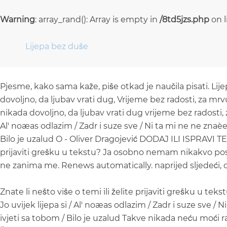
Warning
: array_rand(): Array is empty in
/8td5jzs.php
on 
Lijepa bez duše
Pjesme, kako sama kaže, piše otkad je naučila pisati. Lije
dovoljno, da ljubav vrati dug, Vrijeme bez radosti, za mrv
nikada dovoljno, da ljubav vrati dug vrijeme bez radosti, z
Al' noæas odlazim / Zadr i suze sve / Ni ta mi ne ne znaèe 
Bilo je uzalud O - Oliver Dragojević DODAJ ILI ISPRAVI TEK
prijaviti grešku u tekstu? Ja osobno nemam nikakvo pose
ne zanima me. Renews automatically. naprijed sljedeći, 
Znate li nešto više o temi ili želite prijaviti grešku u teks
Jo uvijek lijepa si / Al' noæas odlazim / Zadr i suze sve / 
ivjeti sa tobom / Bilo je uzalud Takve nikada neću moći ra